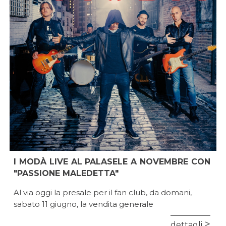
I MODÀ LIVE AL PALASELE A NOVEMBRE CON
"PASSIONE MALEDETTA"
Al via oggi la presale per il fan club, da domani,
sabato 11 giugno, la vendita generale
dettagli