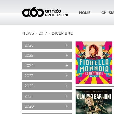
HOME
CHI S
NEWS
2017
DICEMBRE
+
2026
+
2025
+
2024
+
2023
+
2022
+
2021
+
2020