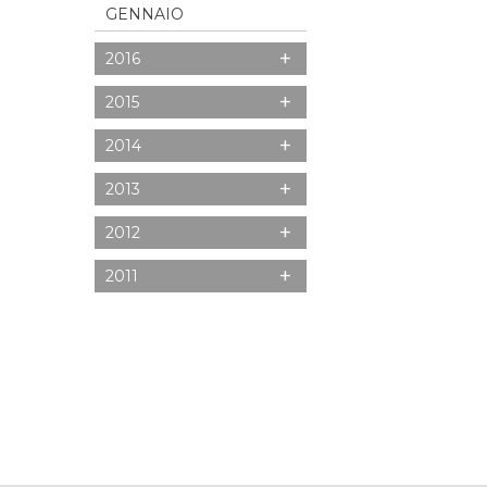
GENNAIO
+
2016
+
2015
+
2014
+
2013
+
2012
+
2011