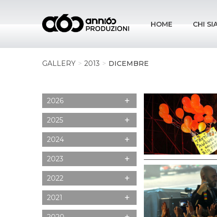
HOME
CHI S
GALLERY
2013
DICEMBRE
+
2026
+
2025
+
2024
+
2023
+
2022
+
2021