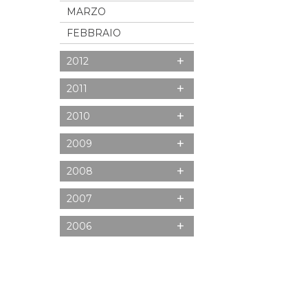
MARZO
FEBBRAIO
+
2012
+
2011
+
2010
+
2009
+
2008
+
2007
+
2006