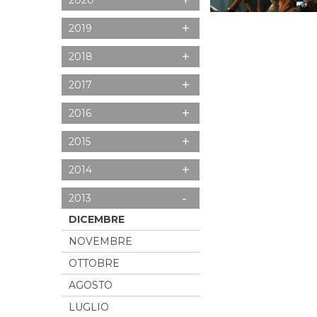
+
2020
+
2019
+
2018
+
2017
+
2016
+
2015
+
2014
-
2013
DICEMBRE
NOVEMBRE
OTTOBRE
AGOSTO
LUGLIO