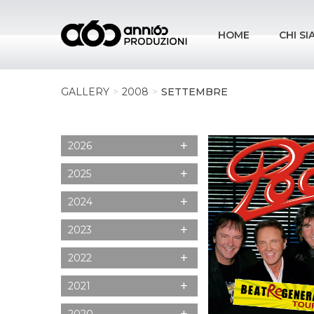
HOME
CHI S
GALLERY
2008
SETTEMBRE
+
2026
+
2025
+
2024
+
2023
+
2022
+
2021