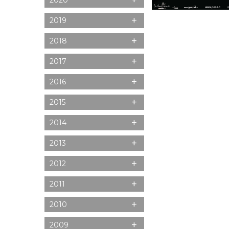
+
2020
+
2019
+
2018
+
2017
+
2016
+
2015
+
2014
+
2013
+
2012
+
2011
+
2010
+
2009