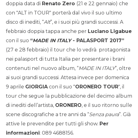
doppia data di
Renato Zero
(21 e 22 gennaio) che
con "ALT in TOUR" porterà dal vivo il suo ultimo
disco di inediti, “
Alt
”, e i suoi più grandi successi. A
febbraio doppia tappa anche per
Luciano Ligabue
con il suo
“
MADE IN ITALY
- PALASPORT 2017”
(27 e 28 febbraio) il tour che lo vedrà protagonista
nei palasport di tutta Italia per presentare i brani
contenuti nel nuovo album, “
MADE IN ITALY
”, oltre
ai suoi grandi successi. Attesa invece per domenica
9 aprile
GIORGIA
con il suo "
ORONERO TOUR
", il
tour che segue la pubblicazione del decimo album
di inediti dell’artista,
ORONERO
, e il suo ritorno sulle
scene discografiche a tre anni da “
Senza paura
”. Già
attive le prevendite per tutti gli show.
Per
informazioni
: 089 4688156.