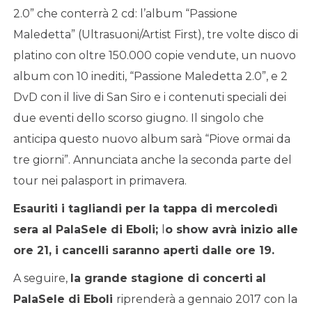
2.0” che conterrà 2 cd: l’album “Passione
Maledetta” (Ultrasuoni/Artist First), tre volte disco di
platino con oltre 150.000 copie vendute, un nuovo
album con 10 inediti, “Passione Maledetta 2.0”, e 2
DvD con il live di San Siro e i contenuti speciali dei
due eventi dello scorso giugno. Il singolo che
anticipa questo nuovo album sarà “Piove ormai da
tre giorni”. Annunciata anche la seconda parte del
tour nei palasport in primavera.
Esauriti i tagliandi per la tappa di mercoledì
sera al PalaSele di Eboli;
l
o show avrà inizio alle
ore 21, i cancelli saranno aperti dalle ore 19.
A seguire,
la grande stagione di concerti
al
PalaSele di Eboli
riprenderà a gennaio 2017 con la