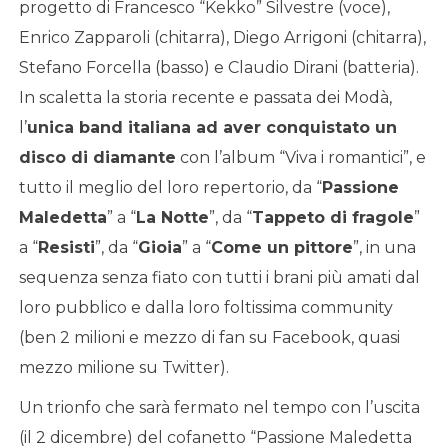
progetto di Francesco “Kekko” Silvestre (voce),
Enrico Zapparoli (chitarra), Diego Arrigoni (chitarra),
Stefano Forcella (basso) e Claudio Dirani (batteria).
In scaletta la storia recente e passata dei Modà,
l’
unica band italiana ad aver conquistato un
disco di diamante
con l’album “Viva i romantici”, e
tutto il meglio del loro repertorio, da “
Passione
Maledetta
” a “
La Notte
”, da “
Tappeto di fragole
”
a “
Resisti
”, da “
Gioia
” a “
Come un pittore
”, in una
sequenza senza fiato con tutti i brani più amati dal
loro pubblico e dalla loro foltissima community
(ben 2 milioni e mezzo di fan su Facebook, quasi
mezzo milione su Twitter).
Un trionfo che sarà fermato nel tempo con l’uscita
(il 2 dicembre) del cofanetto “Passione Maledetta