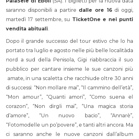
PalaSele di Eboli
(SA). I biglietti per la nuova data
saranno disponibili a partire
dalle ore 16
di oggi,
martedì 17 settembre, su
TicketOne e nei punti
vendita abituali
.
Dopo il grande successo del tour estivo che lo ha
portato tra luglio e agosto nelle più belle localitàda
nord a sud della Penisola, Gigi riabbraccia il suo
pubblico per cantare insieme le sue canzoni più
amate, in una scaletta che racchiude oltre 30 anni
di successi: “Non mollare mai”, “Il cammino dell’età”,
“Mon amour”, “Quanti amori”, “Como suena el
corazon”, “Non dirgli mai”, “Una magica storia
d’amore”, “Un nuovo bacio”, “Annarè”,
“Fotomodelle un po’povere”, e tanti altri ancora. Ma
ci saranno anche le nuove canzoni dall’album