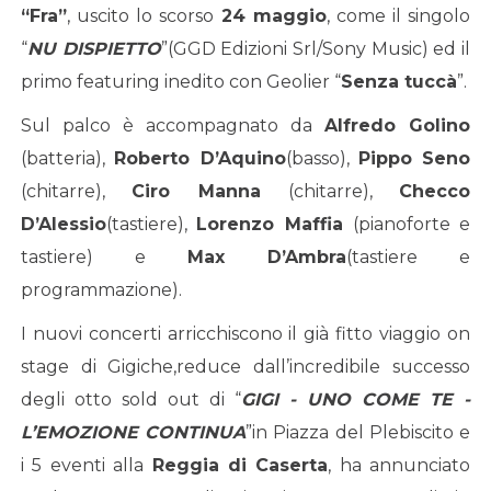
“
Fra
”
, uscito lo scorso
24 maggio
, come il singolo
“
NU DISPIETTO
”(GGD Edizioni Srl/Sony Music) ed il
primo featuring inedito con Geolier “
Senza tucc
à
”.
Sul palco è accompagnato da
Alfredo Golino
(batteria),
Roberto D
’
Aquino
(basso),
Pippo Seno
(chitarre),
Ciro Manna
(chitarre),
Checco
D
’
Alessio
(tastiere),
Lorenzo Maffia
(pianoforte e
tastiere) e
Max D
’
Ambra
(tastiere e
programmazione).
I nuovi concerti arricchiscono il già fitto viaggio on
stage di Gigiche,reduce dall’incredibile successo
degli otto sold out di “
GIGI - UNO COME TE -
L
’
EMOZIONE CONTINUA
”in Piazza del Plebiscito e
i 5 eventi alla
Reggia di Caserta
, ha annunciato