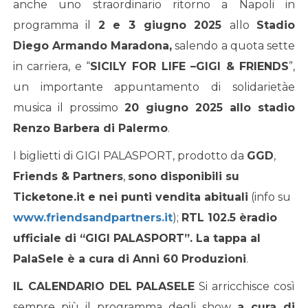
anche uno straordinario ritorno a Napoli in
programma il
2 e 3 giugno 2025
allo
Stadio
Diego Armando Maradona,
salendo a quota sette
in carriera, e “
SICILY FOR LIFE
–
GIGI & FRIENDS
”,
un importante appuntamento di solidarietàe
musica il prossimo
20 giugno 2025 allo stadio
Renzo Barbera di Palermo
.
I biglietti di GIGI PALASPORT, prodotto da
GGD
,
Friends & Partners
,
sono disponibili su
Ticketone.it e nei punti vendita abituali
(info su
www.friendsandpartners.it
);
RTL 102.5
è
radio
ufficiale di
“
GIGI PALASPORT
”
. La tappa al
PalaSele è a cura di Anni 60 Produzioni
.
IL CALENDARIO DEL PALASELE
Si arricchisce così
sempre più il programma degli show
a cura di