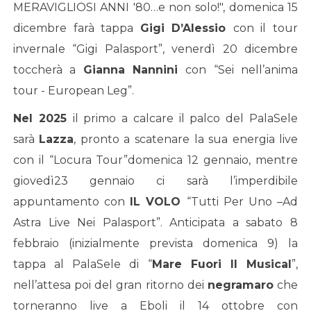
MERAVIGLIOSI ANNI '80…e non solo!", domenica 15
dicembre farà tappa
Gigi D
’
Alessio
con il tour
invernale “Gigi Palasport”, venerdì 20 dicembre
toccherà a
Gianna Nannini
con “Sei nell’anima
tour - European Leg”.
Nel 2025
il primo a calcare il palco del PalaSele
sarà
Lazza
, pronto a scatenare la sua energia live
con il “Locura Tour”domenica 12 gennaio, mentre
giovedì23 gennaio ci sarà l’imperdibile
appuntamento con
IL VOLO
“Tutti Per Uno –Ad
Astra Live Nei Palasport”. Anticipata a sabato 8
febbraio (inizialmente prevista domenica 9) la
tappa al PalaSele di “
Mare Fuori Il Musical
”,
nell’attesa poi del gran ritorno dei
negramaro
che
torneranno live a Eboli il 14 ottobre con