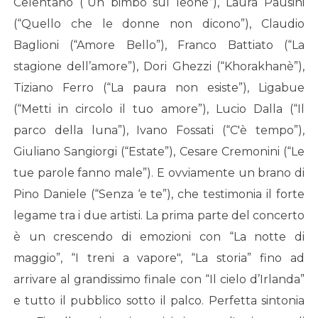
Celentano (“Un bimbo sul leone”), Laura Pausini
(“Quello che le donne non dicono”), Claudio
Baglioni (“Amore Bello”), Franco Battiato (“La
stagione dell’amore”), Dori Ghezzi (“Khorakhanè”),
Tiziano Ferro (“La paura non esiste”), Ligabue
(“Metti in circolo il tuo amore”), Lucio Dalla (“Il
parco della luna”), Ivano Fossati (“C'è tempo”),
Giuliano Sangiorgi (“Estate”), Cesare Cremonini (“Le
tue parole fanno male”). E ovviamente un brano di
Pino Daniele (“Senza ‘e te”), che testimonia il forte
legame tra i due artisti. La prima parte del concerto
è un crescendo di emozioni con “La notte di
maggio”, “I treni a vapore", “La storia” fino ad
arrivare al grandissimo finale con “Il cielo d’Irlanda”
e tutto il pubblico sotto il palco. Perfetta sintonia