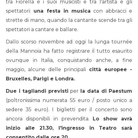
tra Fiorella e i suoi musicisti e tra l'artista e gli
spettatori:
una festa in musica
con abbracci e
strette di mano, quando la cantante scende tra gli
spettatori a cantare e ballare.
Dallo scorso novembre ad oggi la lunga tournée
della Mannoia ha fatto registrare il tutto esaurito
ovunque in Italia, conquistando anche, a fine
maggio, alcune delle principali
città europee -
Bruxelles, Parigi e Londra.
Due i tagliandi previsti
per
la data di Paestum
(poltronissima numerata 55 euro / posto unico a
sedere 35 euro). I biglietti per il concerto sono
ancora disponibili in prevendita.
Lo show avrà
inizio alle 21.30, l'ingresso in Teatro sarà
consentito dalle ore 20.