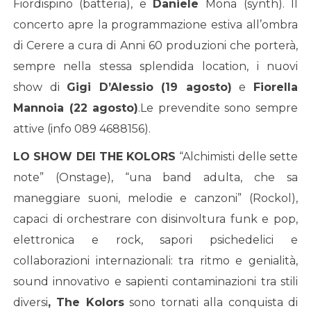
Fiordispino (batteria), e
Daniele
Mona (synth). Il
concerto apre la programmazione estiva all’ombra
di Cerere a cura di Anni 60 produzioni che porterà,
sempre nella stessa splendida location, i nuovi
show di
Gigi D’Alessio (19 agosto)
e
Fiorella
Mannoia (22 agosto)
.Le prevendite sono sempre
attive (info 089 4688156).
LO SHOW DEI THE KOLORS
“Alchimisti delle sette
note” (Onstage), “una band adulta, che sa
maneggiare suoni, melodie e canzoni” (Rockol),
capaci di orchestrare con disinvoltura funk e pop,
elettronica e rock, sapori psichedelici e
collaborazioni internazionali: tra ritmo e genialità,
sound innovativo e sapienti contaminazioni tra stili
diversi
, The Kolors
sono tornati alla conquista di