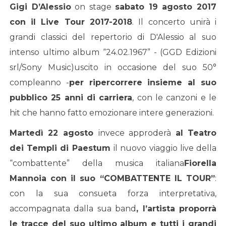
Gigi D’Alessio
on stage
sabato 19 agosto 2017
con il Live Tour 2017-2018
. Il concerto unirà i
grandi classici del repertorio di D'Alessio al suo
intenso ultimo album “24.02.1967” - (GGD Edizioni
srl/Sony Music)uscito in occasione del suo 50°
compleanno -
per ripercorrere insieme al suo
pubblico 25 anni di carriera
, con le canzoni e le
hit che hanno fatto emozionare intere generazioni.
Martedì 22 agosto
invece approderà
al Teatro
dei Templi di Paestum
il nuovo viaggio live della
“combattente” della musica italiana
Fiorella
Mannoia con il suo “COMBATTENTE IL TOUR”
:
con la sua consueta forza interpretativa,
accompagnata dalla sua band
, l’artista proporrà
le tracce del suo ultimo album e tutti i grandi