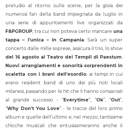
preludio al ritorno sulle scene, per la gioia dei
numerosi fan della band impegnata da luglio in
una serie di appuntamenti live organizzati da
F&PGROUP
, tra cui non poteva certo mancare
una
tappa – l’unica – in Campania
. Sarà un super
concerto dalle mille soprese, assicura il trio, lo show
del 16 agosto al Teatro dei Templi di Paestum
.
Nuovi arrangiamenti e sonorità sorprendenti in
scaletta con i brani dell’esordio
, ai tempi in cui
erano resident band di uno dei più noti locali
milanesi, passando per le hit che li hanno consacrati
al grande successo - “
Everytime
”, “
Ok
”, “
Out
”,
“
Why Don’t You Love
” - le tracce del loro primo
album e quelle dell’ultimo e, nel mezzo, tantissime
chicche musicali che entusiasmeranno anche il