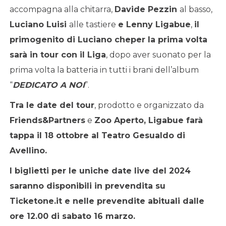
accompagna alla chitarra,
Davide Pezzin
al basso,
Luciano Luisi
alle tastiere
e
Lenny Ligabue
,
il
primogenito di Luciano che
per la prima volta
sarà in tour con il Liga
, dopo aver suonato per la
prima volta la batteria in tutti i brani dell’album
“
DEDICATO A NOI
”.
Tra le date del tour
, prodotto e organizzato da
Friends&Partners
e
Zoo Aperto, Ligabue farà
tappa il 18 ottobre al Teatro Gesualdo di
Avellino.
I biglietti per le uniche date live del 2024
saranno disponibili in prevendita su
Ticketone.it e nelle prevendite abituali dalle
ore 12.00 di sabato 16 marzo.