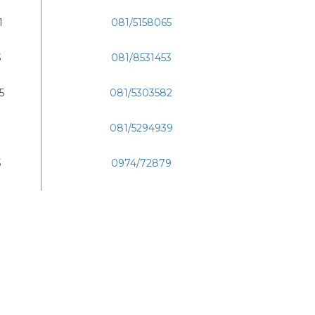
1
081/5158065
3
081/8531453
5
081/5303582
081/5294939
5
0974/72879