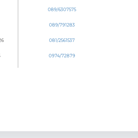
089/6307575
089/791283
26
081/2561537
5
0974/72879