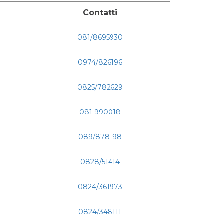
Contatti
081/8695930
0974/826196
0825/782629
081 990018
089/878198
0828/51414
0824/361973
0824/348111