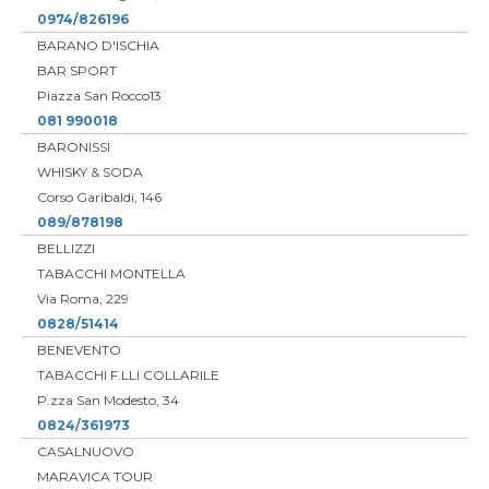
0974/826196
BARANO D'ISCHIA
BAR SPORT
Piazza San Rocco13
081 990018
BARONISSI
WHISKY & SODA
Corso Garibaldi, 146
089/878198
BELLIZZI
TABACCHI MONTELLA
Via Roma, 229
0828/51414
BENEVENTO
TABACCHI F.LLI COLLARILE
P.zza San Modesto, 34
0824/361973
CASALNUOVO
MARAVICA TOUR