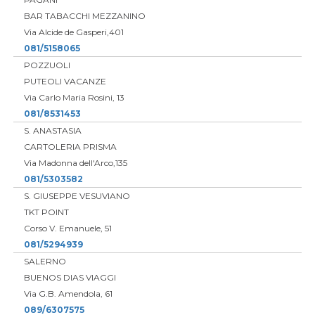
BAR TABACCHI MEZZANINO
Via Alcide de Gasperi,401
081/5158065
POZZUOLI
PUTEOLI VACANZE
Via Carlo Maria Rosini, 13
081/8531453
S. ANASTASIA
CARTOLERIA PRISMA
Via Madonna dell'Arco,135
081/5303582
S. GIUSEPPE VESUVIANO
TKT POINT
Corso V. Emanuele, 51
081/5294939
SALERNO
BUENOS DIAS VIAGGI
Via G.B. Amendola, 61
089/6307575