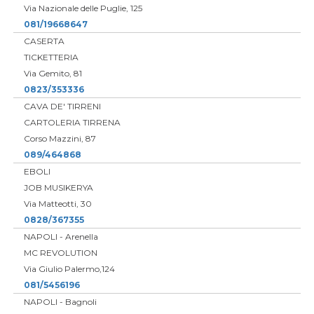
Via Nazionale delle Puglie, 125
081/19668647
CASERTA
TICKETTERIA
Via Gemito, 81
0823/353336
CAVA DE' TIRRENI
CARTOLERIA TIRRENA
Corso Mazzini, 87
089/464868
EBOLI
JOB MUSIKERYA
Via Matteotti, 30
0828/367355
NAPOLI - Arenella
MC REVOLUTION
Via Giulio Palermo,124
081/5456196
NAPOLI - Bagnoli