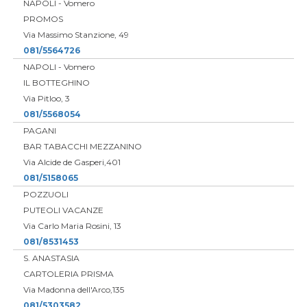
NAPOLI - Vomero
PROMOS
Via Massimo Stanzione, 49
081/5564726
NAPOLI - Vomero
IL BOTTEGHINO
Via Pitloo, 3
081/5568054
PAGANI
BAR TABACCHI MEZZANINO
Via Alcide de Gasperi,401
081/5158065
POZZUOLI
PUTEOLI VACANZE
Via Carlo Maria Rosini, 13
081/8531453
S. ANASTASIA
CARTOLERIA PRISMA
Via Madonna dell'Arco,135
081/5303582