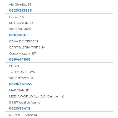
Via Gemito, 81
0823/353336
CASORIA
MEDIAWORLD
Via Cimilliarco
081/5501111
CAVA DE' TIRRENI
CARTOLERIA TIRRENA
Corso Mazzini, 87
089/464868
EBOLI
JOB MUSIKERYA
Via Matteotti, 30
0828/367355
MARCIANISE
MEDIAWORLD (c/o C.C. Campania)
S.S.87 località Aurno
0823/384111
NAPOLI - Arenella