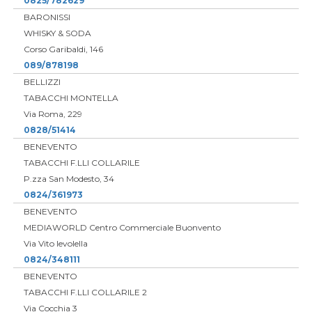
0825/782629
BARONISSI
WHISKY & SODA
Corso Garibaldi, 146
089/878198
BELLIZZI
TABACCHI MONTELLA
Via Roma, 229
0828/51414
BENEVENTO
TABACCHI F.LLI COLLARILE
P.zza San Modesto, 34
0824/361973
BENEVENTO
MEDIAWORLD Centro Commerciale Buonvento
Via Vito levolella
0824/348111
BENEVENTO
TABACCHI F.LLI COLLARILE 2
Via Cocchia 3