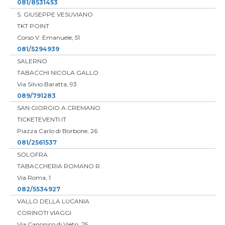
081/8531453
S. GIUSEPPE VESUVIANO
TKT POINT
Corso V. Emanuele, 51
081/5294939
SALERNO
TABACCHI NICOLA GALLO
Via Silvio Baratta, 93
089/791283
SAN GIORGIO A CREMANO
TICKETEVENTI.IT
Piazza Carlo di Borbone, 26
081/2561537
SOLOFRA
TABACCHERIA ROMANO R.
Via Roma, 1
082/5534927
VALLO DELLA LUCANIA
CORINOTI VIAGGI
Via Canonico di Vietri, 25