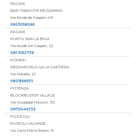
PAGANI
BAR TABACCHI MEZZANINO
Via Alcide de Gasperi,401
081/5158065
PAGANI
PUNTO SNAI LA BIGA
Via Alcide De Gasperi, 22
081 5152739
POMPEI
MEDIAWORLD c/o LA CARTIERA
Via Macello, 22
081/8569111
POTENZA
BLOCKBUSTER VILLAGE
Via Giuseppe Mazzini, 110
0971/445733
POZZUOLI
PUTEOLI VACANZE
Via Carlo Maria Rosini, 13