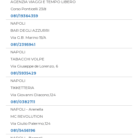
AGENZIA VIAGGI E TEMPO LIBERO
Corso Ponticelli 23/d
081/19364359
NAPOLI
BAR DEGLI AZZURRI
Via G.B. Marino 15/A
081/2395941
NAPOLI
TABACCHI VOLPE
Via Giuseppe de Lorenzo, 6
081/5935429
NAPOLI
TIKKETTERIA
Via Giovanni Diacono,124
081/0382711
NAPOLI - Arenella
MC REVOLUTION
Via Giulio Palermo,124
081/5456196
NAPOLI - Bagnoli