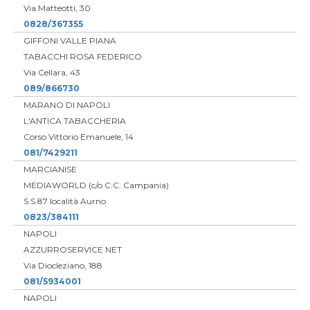
Via Matteotti, 30
0828/367355
GIFFONI VALLE PIANA
TABACCHI ROSA FEDERICO
Via Cellara, 43
089/866730
MARANO DI NAPOLI
L'ANTICA TABACCHERIA
Corso Vittorio Emanuele, 14
081/7429211
MARCIANISE
MEDIAWORLD (c/o C.C. Campania)
S.S.87 località Aurno
0823/384111
NAPOLI
AZZURROSERVICE.NET
Via Diocleziano, 188
081/5934001
NAPOLI