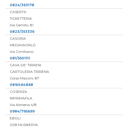
0824/363178
CASERTA
TICKETTERIA
Via Gemito, 81
0823/353336
CASORIA
MEDIAWORLD
Via Cimilliarco
081/5501111
CAVA DE' TIRRENI
CARTOLERIA TIRRENA
Corso Mazzini, 87
089/464868
COSENZA
INPRIMAFILA
Via Alimena 4/B
0984/795699
EBOLI
JOB MUSIKERYA