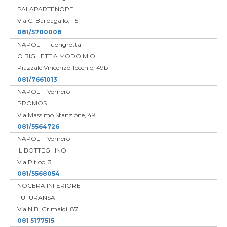
PALAPARTENOPE
Via C. Barbagallo, 115
081/5700008
NAPOLI - Fuorigrotta
O BIGLIETT A MODO MIO
Piazzale Vincenzo Tecchio, 49b
081/7661013
NAPOLI - Vomero
PROMOS
Via Massimo Stanzione, 49
081/5564726
NAPOLI - Vomero
IL BOTTEGHINO
Via Pitloo, 3
081/5568054
NOCERA INFERIORE
FUTURANSA
Via N.B. Grimaldi, 87
081 5177515