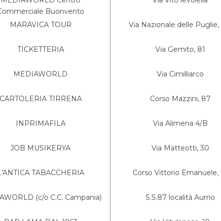
MEDIAWORLD Centro
Via Vito levolella
Commerciale Buonvento
MARAVICA TOUR
Via Nazionale delle Puglie,
TICKETTERIA
Via Gemito, 81
MEDIAWORLD
Via Cimilliarco
CARTOLERIA TIRRENA
Corso Mazzini, 87
INPRIMAFILA
Via Alimena 4/B
JOB MUSIKERYA
Via Matteotti, 30
L'ANTICA TABACCHERIA
Corso Vittorio Emanuele, 
WORLD (c/o C.C. Campania)
S.S.87 località Aurno