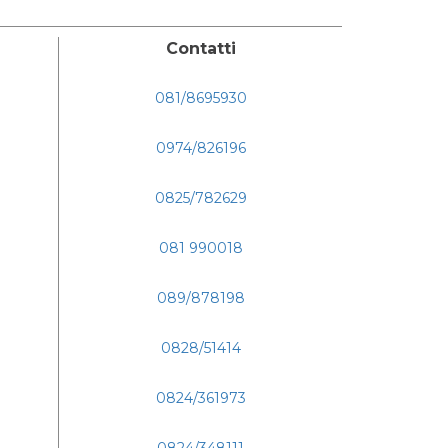
Contatti
081/8695930
0974/826196
0825/782629
081 990018
089/878198
0828/51414
0824/361973