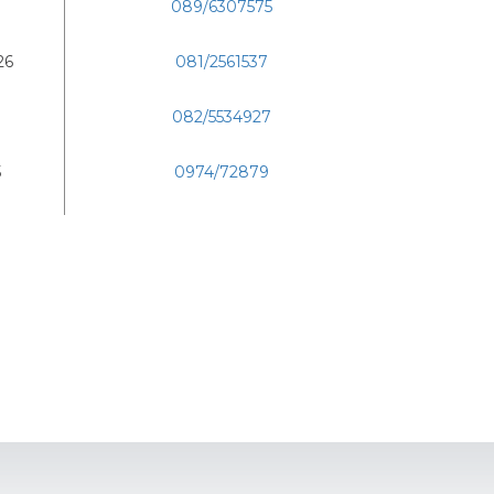
089/6307575
26
081/2561537
082/5534927
5
0974/72879