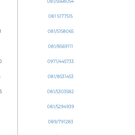
081/5568054
081 5177515
1
081/5158065
081/8569111
0
0971/445733
3
081/8531453
5
081/5303582
081/5294939
089/791283