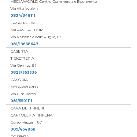
MEDIAWORLD Centro Commerciale Buonvento
Via Vito levolella
0824/348111
CASALNUOVO
MARAVICA TOUR
Via Nazionale delle Puglie, 125
081/19668647
CASERTA
TICKETTERIA
Via Gemito, 81
0823/353336
CASORIA
MEDIAWORLD
Via Cimilliarco
081/5501111
CAVA DE' TIRRENI
CARTOLERIA TIRRENA
Corso Mazzini, 87
089/464868
COSENZA