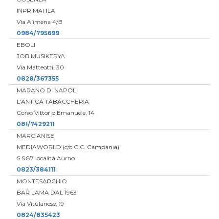
INPRIMAFILA
Via Alimena 4/B
0984/795699
EBOLI
JOB MUSIKERYA
Via Matteotti, 30
0828/367355
MARANO DI NAPOLI
L'ANTICA TABACCHERIA
Corso Vittorio Emanuele, 14
081/7429211
MARCIANISE
MEDIAWORLD (c/o C.C. Campania)
S.S.87 località Aurno
0823/384111
MONTESARCHIO
BAR LAMA DAL 1963
Via Vitulanese, 19
0824/835423