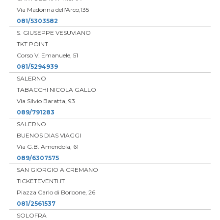
Via Madonna dell'Arco,135
081/5303582
S. GIUSEPPE VESUVIANO
TKT POINT
Corso V. Emanuele, 51
081/5294939
SALERNO
TABACCHI NICOLA GALLO
Via Silvio Baratta, 93
089/791283
SALERNO
BUENOS DIAS VIAGGI
Via G.B. Amendola, 61
089/6307575
SAN GIORGIO A CREMANO
TICKETEVENTI.IT
Piazza Carlo di Borbone, 26
081/2561537
SOLOFRA