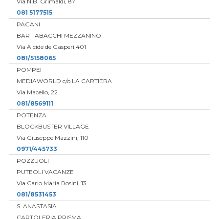
Via N.B. Grimaldi, 87
081 5177515
PAGANI
BAR TABACCHI MEZZANINO
Via Alcide de Gasperi,401
081/5158065
POMPEI
MEDIAWORLD c/o LA CARTIERA
Via Macello, 22
081/8569111
POTENZA
BLOCKBUSTER VILLAGE
Via Giuseppe Mazzini, 110
0971/445733
POZZUOLI
PUTEOLI VACANZE
Via Carlo Maria Rosini, 13
081/8531453
S. ANASTASIA
CARTOLERIA PRISMA