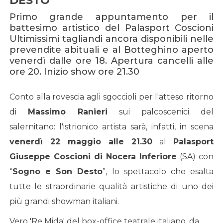
DESTO"
Primo grande appuntamento per il
battesimo artistico del Palasport Coscioni
Ultimissimi tagliandi ancora disponibili nelle
prevendite abituali e al Botteghino aperto
venerdì dalle ore 18. Apertura cancelli alle
ore 20. Inizio show ore 21.30
Conto alla rovescia agli sgoccioli per l'atteso ritorno
di
Massimo Ranieri
sui palcoscenici del
salernitano: l'istrionico artista sarà, infatti, in scena
venerdì 22 maggio alle 21.30
al
Palasport
Giuseppe Coscioni di Nocera Inferiore
(SA) con
“
Sogno e Son Desto
”, lo spettacolo che esalta
tutte le straordinarie qualità artistiche di uno dei
più grandi showman italiani.
Vero 'Re Mida' del box-office teatrale italiano, da