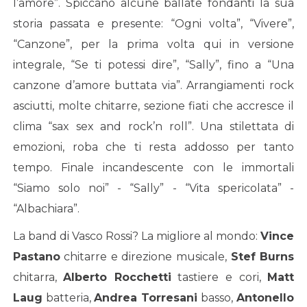
l’amore”. Spiccano alcune ballate fondanti la sua
storia passata e presente: “Ogni volta”, “Vivere”,
“Canzone”, per la prima volta qui in versione
integrale, “Se ti potessi dire”, “Sally”, fino a “Una
canzone d’amore buttata via”. Arrangiamenti rock
asciutti, molte chitarre, sezione fiati che accresce il
clima “sax sex and rock’n roll”. Una stilettata di
emozioni, roba che ti resta addosso per tanto
tempo. Finale incandescente con le immortali
“Siamo solo noi” - “Sally” - “Vita spericolata” -
“Albachiara”.
La band di Vasco Rossi? La migliore al mondo:
Vince
Pastano
chitarre e direzione musicale,
Stef Burns
chitarra,
Alberto Rocchetti
tastiere e cori,
Matt
Laug
batteria,
Andrea Torresani
basso,
Antonello