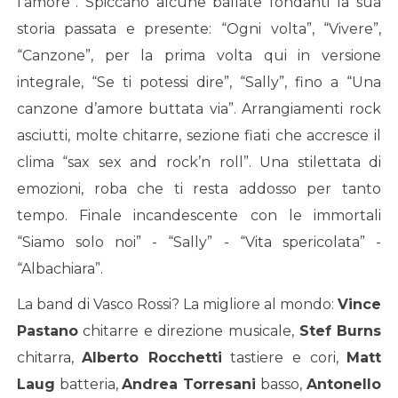
l’amore”. Spiccano alcune ballate fondanti la sua
storia passata e presente: “Ogni volta”, “Vivere”,
“Canzone”, per la prima volta qui in versione
integrale, “Se ti potessi dire”, “Sally”, fino a “Una
canzone d’amore buttata via”. Arrangiamenti rock
asciutti, molte chitarre, sezione fiati che accresce il
clima “sax sex and rock’n roll”. Una stilettata di
emozioni, roba che ti resta addosso per tanto
tempo. Finale incandescente con le immortali
“Siamo solo noi” - “Sally” - “Vita spericolata” -
“Albachiara”.
La band di Vasco Rossi? La migliore al mondo:
Vince
Pastano
chitarre e direzione musicale,
Stef Burns
chitarra,
Alberto Rocchetti
tastiere e cori,
Matt
Laug
batteria,
Andrea Torresani
basso,
Antonello