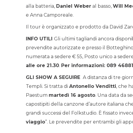
alla batteria,
Daniel Weber
al basso,
Will Me
e Anna Camporeale.
Il tour è organizzato e prodotto da David Za
INFO UTILI
Gli ultimi tagliandi ancora disponi
prevendite autorizzate e presso il Botteghino 
numerata a sedere € 55, Posto unico a sedere 
alle ore 21.30
.
Per informazioni: 089 4688
GLI SHOW A SEGUIRE
A distanza di tre gior
Templi. Si tratta di
Antonello Venditti
, che h
Paestum
martedì 16 agosto
. Una data da se
capostipiti della canzone d’autore italiana c
grandi successi del Folkstudio. È fissato inve
viaggio
”. Le prevendite per entrambi gli ap