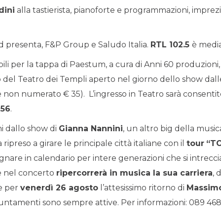
dini
alla tastierista, pianoforte e programmazioni, imprezi
rd presenta, F&P Group e Saludo Italia.
RTL 102.5
è media
bili per la tappa di Paestum, a cura di Anni 60 produzioni,
del Teatro dei Templi aperto nel giorno dello show dalle 
non numerato € 35). L’ingresso in Teatro sarà consentito 
156
.
ni dallo show di
Gianna Nannini
, un altro big della music
a ripreso a girare le principale città italiane con il
tour
“T
gnare in calendario per intere generazioni che si intreccia
he nel concerto
ripercorrerà in musica la sua carriera
, 
ce per
venerdì 26 agosto
l’attesissimo ritorno di
Massimo
puntamenti sono sempre attive. Per informazioni: 089 468