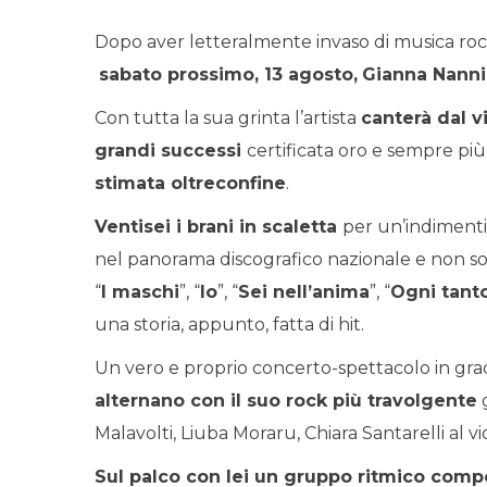
Dopo aver letteralmente invaso di musica rock i 
sabato prossimo, 13 agosto,
Gianna Nanni
Con tutta la sua grinta l’artista
canterà dal v
grandi successi
certificata oro e sempre più 
stimata oltreconfine
.
Ventisei i brani in scaletta
per un’indimentic
nel panorama discografico nazionale e non sol
“
I maschi
”, “
Io
”, “
Sei nell’anima
”, “
Ogni tant
una storia, appunto, fatta di hit.
Un vero e proprio concerto-spettacolo in grad
alternano con il suo rock più travolgente
g
Malavolti, Liuba Moraru, Chiara Santarelli al vi
Sul palco con lei un gruppo ritmico comp