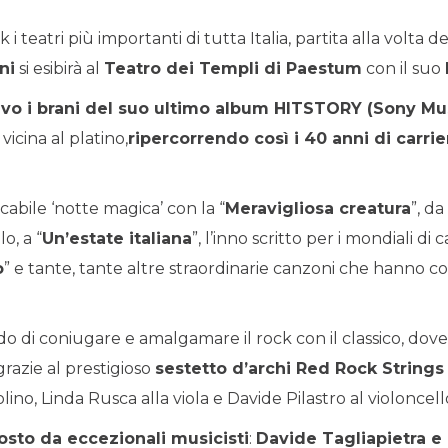
teatri più importanti di tutta Italia, partita alla volta del
ni
si esibirà al
Teatro dei Templi di Paestum
con il suo
ivo i brani del suo ultimo album HITSTORY (Sony Mu
vicina al platino,
ripercorrendo così i 40 anni di carrie
abile ‘notte magica’ con la “
Meravigliosa creatura
”, da 
o, a “
Un’estate italiana
”, l’inno scritto per i mondiali di
o
” e tante, tante altre straordinarie canzoni che hanno cos
o di coniugare e amalgamare il rock con il classico, dov
razie al prestigioso
sestetto d’archi Red Rock Strings
olino, Linda Rusca alla viola e Davide Pilastro al violoncell
osto da eccezionali musicisti
:
Davide Tagliapietra 