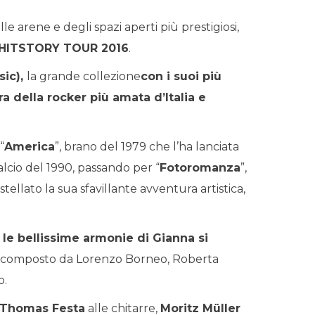
le arene e degli spazi aperti più prestigiosi,
HITSTORY TOUR 2016
.
sic),
la grande collezione
con i suoi più
ra della rocker più amata d’Italia e
“
America
”, brano del 1979 che l’ha lanciata
 calcio del 1990, passando per “
Fotoromanza
”,
tellato la sua sfavillante avventura artistica,
e
le bellissime armonie di Gianna si
composto da Lorenzo Borneo, Roberta
o.
e Thomas Festa
alle chitarre,
Moritz Müller