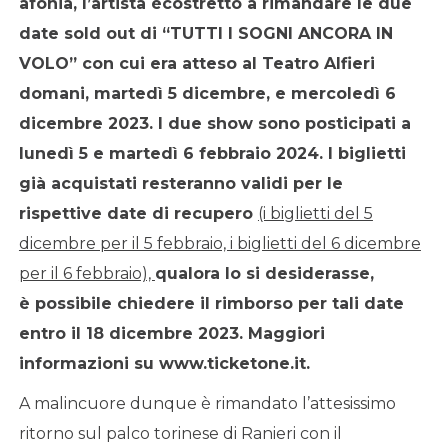
afonia, l
’
artista
è
costretto a rimandare le due
date sold out di “TUTTI I SOGNI ANCORA IN
VOLO” con cui era atteso al Teatro Alfieri
domani, martedì 5 dicembre, e mercoledì 6
dicembre 2023. I due show
sono posticipati a
lunedì 5 e martedì 6 febbraio 2024. I biglietti
già acquistati resteranno validi per le
rispettive date di recupero
(i biglietti del 5
dicembre per il 5 febbraio, i biglietti del 6 dicembre
per il 6 febbraio),
qualora lo si desiderasse,
è
possibile chiedere il rimborso per tali date
entro il 18 dicembre 2023. Maggiori
informazioni su www.ticketone.it.
A malincuore dunque è rimandato l’attesissimo
ritorno sul palco torinese di Ranieri con il