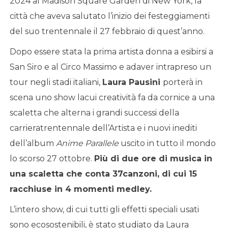
2024 al Madison Square Garden di New York, la
città che aveva salutato l’inizio dei festeggiamenti
del suo trentennale il 27 febbraio di quest’anno.
Dopo essere stata la prima artista donna a esibirsi a
San Siro e al Circo Massimo e adaver intrapreso un
tour negli stadi italiani,
Laura Pausini
porterà in
scena uno show lacui creatività fa da cornice a una
scaletta che alterna i grandi successi della
carrieratrentennale dell’Artista e i nuovi inediti
dell’album
Anime Parallele
uscito in tutto il mondo
lo scorso 27 ottobre.
Pi
ù
di due ore di musica in
una scaletta che conta 37canzoni, di cui 15
racchiuse in 4 momenti medley.
L’intero show, di cui tutti gli effetti speciali usati
sono ecosostenibili, è stato studiato da Laura