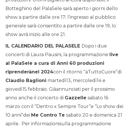
Botteghino del PalaSele sarà aperto i giorni dello
show a partire dalle ore 17; l’ingresso al pubblico
generale sarà consentito a partire dalle ore 19, lo
show avrà inizio alle ore 21.
IL CALENDARIO DEL PALASELE
Dopo i due
concerti di Laura Pausini, la programmazione
live
al PalaSele a cura di Anni 60 produzioni
riprender
à
nel 2024
con il ritorno “aTuttoCuore”di
Claudio Baglioni
martedì13, mercoledì14 e
giovedì15 febbraio. Giàannunciati per il prossimo
anno anche il concerto di
Gazzelle
sabato 16
marzo con il “Dentro x Sempre Tour”e “Lo show dei
10 anni”dei
Me Contro Te
sabato 20 e domenica 21
aprile. Per informazionisulla programmazione