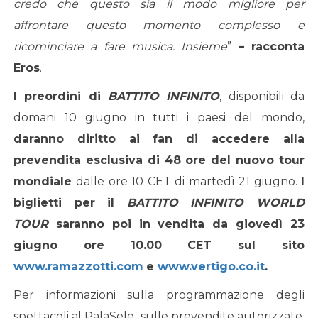
credo che questo sia il modo migliore per
affrontare questo momento complesso e
ricominciare a fare musica. Insieme
”
– racconta
Eros
.
I preordini di
BATTITO INFINITO
, disponibili da
domani 10 giugno in tutti i paesi del mondo,
daranno diritto ai fan di accedere alla
prevendita esclusiva
di 48 ore
del nuovo tour
mondiale
dalle ore 10 CET di martedì 21 giugno.
I
biglietti per il
BATTITO INFINITO WORLD
TOUR
saranno poi in vendita da giovedì 23
giugno ore 10.00 CET sul sito
www.ramazzotti.com
e
www.vertigo.co.it
.
Per informazioni sulla programmazione degli
spettacoli al PalaSele
,
sulle prevendite autorizzate,