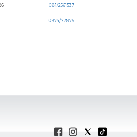
26
081/2561537
5
0974/72879