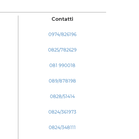
Contatti
0974/826196
0825/782629
081 990018
089/878198
0828/51414
0824/361973
0824/348111