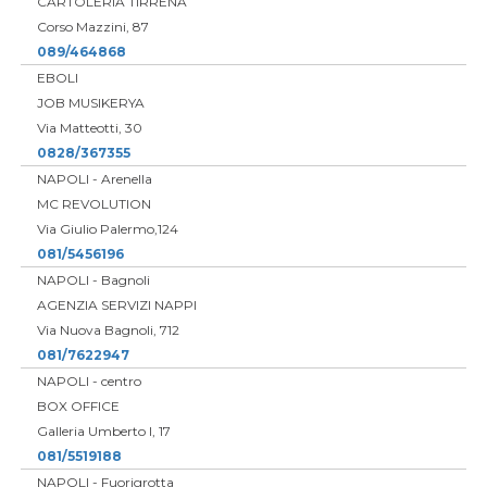
CARTOLERIA TIRRENA
Corso Mazzini, 87
089/464868
EBOLI
JOB MUSIKERYA
Via Matteotti, 30
0828/367355
NAPOLI - Arenella
MC REVOLUTION
Via Giulio Palermo,124
081/5456196
NAPOLI - Bagnoli
AGENZIA SERVIZI NAPPI
Via Nuova Bagnoli, 712
081/7622947
NAPOLI - centro
BOX OFFICE
Galleria Umberto I, 17
081/5519188
NAPOLI - Fuorigrotta